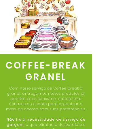
COFFEE-BREAK
GRANEL
Com nosso serviço de Coffee break à
granel, entregamos nossos produtos já
prontos para consumo, dando total
controle ao cliente para organizar a
mesa de acordo com suas preferências.
Não há a necessidade de serviço de
garçom
, o que elimina o desperdício e