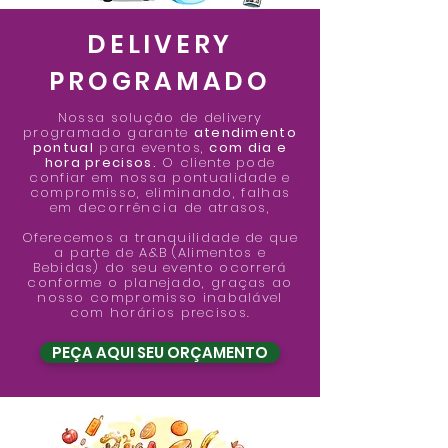
DELIVERY
PROGRAMADO
Nossa solução de delivery
programado garante
atendimento
pontual
para eventos,
com dia e
hora precisos.
O cliente pode
confiar em nossa pontualidade e
compromisso, eliminando, falhas
em
decorrência
de atrasos,
Oferecemos a tranquilidade de que
a parte de A&B (Alimentos e
Bebidas) do seu evento ocorrerá
conforme o planejado, graças ao
nosso compromisso inabalável
com horários precisos.
PEÇA AQUI SEU ORÇAMENTO