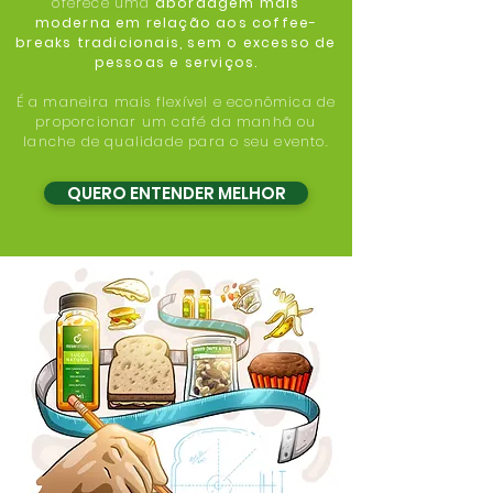
oferece uma
abordagem mais
moderna em relação aos coffee-
breaks tradicionais, sem o excesso de
pessoas e serviços.
É a maneira mais flexível e econômica de
proporcionar um café da manhã ou
lanche de qualidade para o seu evento.
QUERO ENTENDER MELHOR