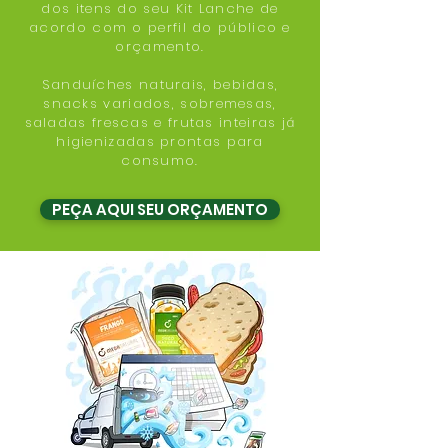
dos itens do seu Kit Lanche de
acordo com o perfil do público e
orçamento.
​​Sanduíches naturais, bebidas,
snacks variados, sobremesas,
saladas frescas e frutas inteiras já
higienizadas prontas para
consumo.
PEÇA AQUI SEU ORÇAMENTO