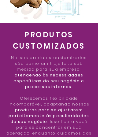
PRODUTOS
CUSTOMIZADOS
Nossos produtos customizados
são como um traje feito sob
medida para sua empresa,
atendendo às necessidades
específicas do seu negócio e
processos internos.
Oferecemos flexibilidade
incomparável, adaptando nossos
produtos para se ajustarem
perfeitamente às peculiaridades
do seu negócio
. Isso libera você
para se concentrar em sua
operação, enquanto cuidamos das