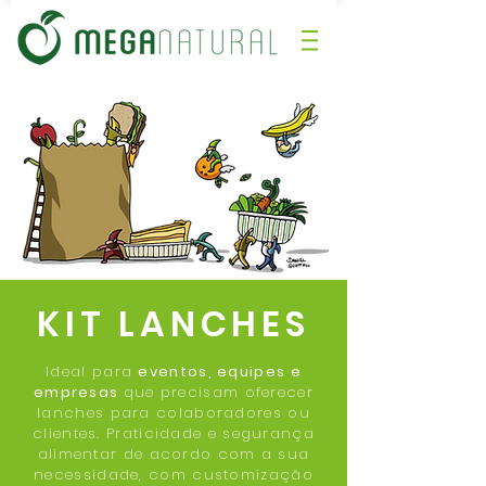
KIT LANCHES
​Ideal para
eventos, equipes e
empresas
que precisam oferecer
lanches para colaboradores ou
clientes. Praticidade e segurança
alimentar de acordo com a sua
necessidade, com customização