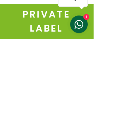
PRIVATE
1
LABEL
Nosso serviço de Private Label
permite que você contrate a
Mega para fabricar produtos
com as características de
qualidade que oferecemos,
mas com a sua marca exclusiva
ou ocasião especial.
Oferecemos a flexibilidade de
personalização, permitindo que
você tenha
produtos únicos que
representem sua identidade
.
Com o Private Label da Mega
Natural,
você coloca sua marca
em evidência
, oferecendo